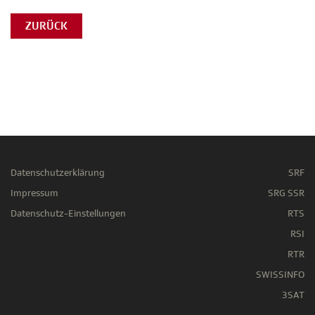
ZURÜCK
Datenschutzerklärung
SRF
Impressum
SRG SSR
Datenschutz-Einstellungen
RTS
RSI
RTR
SWISSINFO
3SAT