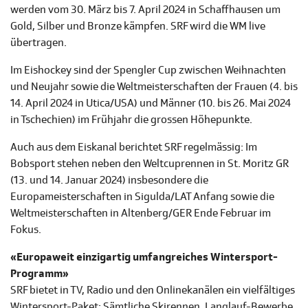
werden vom 30. März bis 7. April 2024 in Schaffhausen um
Gold, Silber und Bronze kämpfen. SRF wird die WM live
übertragen.
Im Eishockey sind der Spengler Cup zwischen Weihnachten
und Neujahr sowie die Weltmeisterschaften der Frauen (4. bis
14. April 2024 in Utica/USA) und Männer (10. bis 26. Mai 2024
in Tschechien) im Frühjahr die grossen Höhepunkte.
Auch aus dem Eiskanal berichtet SRF regelmässig: Im
Bobsport stehen neben den Weltcuprennen in St. Moritz GR
(13. und 14. Januar 2024) insbesondere die
Europameisterschaften in Sigulda/LAT Anfang sowie die
Weltmeisterschaften in Altenberg/GER Ende Februar im
Fokus.
«Europaweit einzigartig umfangreiches Wintersport-
Programm»
SRF bietet in TV, Radio und den Onlinekanälen ein vielfältiges
Wintersport-Paket: Sämtliche Skirennen, Langlauf-Bewerbe