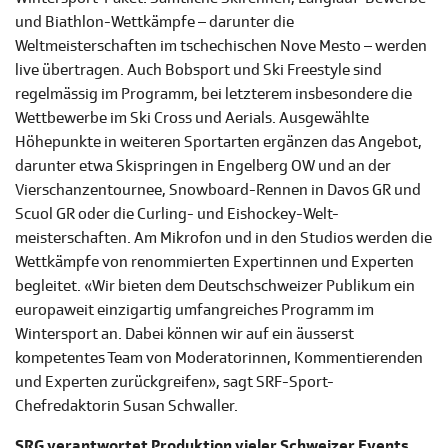
und Biathlon-Wettkämpfe – darunter die
Weltmeisterschaften im tschechischen Nove Mesto – werden
live übertragen. Auch Bobsport und Ski Freestyle sind
regelmässig im Programm, bei letzterem insbesondere die
Wettbewerbe im Ski Cross und Aerials. Ausgewählte
Höhepunkte in weiteren Sportarten ergänzen das Angebot,
darunter etwa Skispringen in Engelberg OW und an der
Vierschanzentournee, Snowboard-Rennen in Davos GR und
Scuol GR oder die Curling- und Eishockey-Welt-
meisterschaften. Am Mikrofon und in den Studios werden die
Wettkämpfe von renommierten Expertinnen und Experten
begleitet. «Wir bieten dem Deutschschweizer Publikum ein
europaweit einzigartig umfangreiches Programm im
Wintersport an. Dabei können wir auf ein äusserst
kompetentes Team von Moderatorinnen, Kommentierenden
und Experten zurückgreifen», sagt SRF-Sport-
Chefredaktorin Susan Schwaller.
SRG verantwortet Produktion vieler Schweizer Events