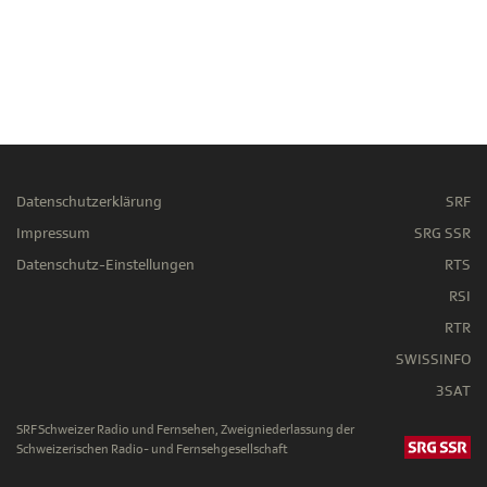
Datenschutzerklärung
SRF
Impressum
SRG SSR
Datenschutz-Einstellungen
RTS
RSI
RTR
SWISSINFO
3SAT
SRF Schweizer Radio und Fernsehen, Zweigniederlassung der
Schweizerischen Radio- und Fernsehgesellschaft