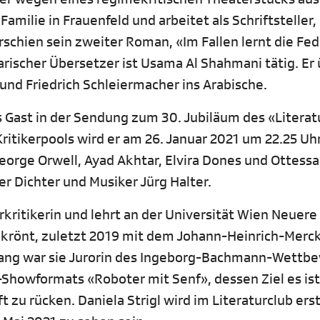
Familie in Frauenfeld und arbeitet als Schriftsteller,
rschien sein zweiter Roman, «Im Fallen lernt die Fed
rarischer Übersetzer ist Usama Al Shahmani tätig. Er
d Friedrich Schleiermacher ins Arabische.
 Gast in der Sendung zum 30. Jubiläum des «Literat
Kritikerpools wird er am 26. Januar 2021 um 22.25 Uh
orge Orwell, Ayad Akhtar, Elvira Dones und Ottessa
er Dichter und Musiker Jürg Halter.
turkritikerin und lehrt an der Universität Wien Neuere
sgekrönt, zuletzt 2019 mit dem Johann-Heinrich-Merc
re lang war sie Jurorin des Ingeborg-Bachmann-Wettb
e-Showformats «Roboter mit Senf», dessen Ziel es ist
t zu rücken. Daniela Strigl wird im Literaturclub ers