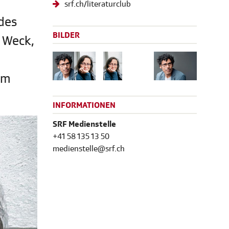
srf.ch/literaturclub
des
BILDER
e Weck,
em
INFORMATIONEN
SRF Medienstelle
+41 58 135 13 50
medienstelle@srf.ch