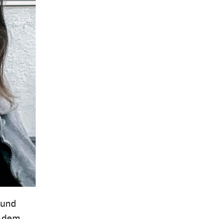
 und
s dem