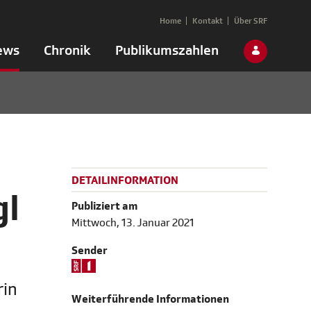
Home
Kontakt
Über SRF
ews
Chronik
Publikumszahlen
DETAILINFORMATION
gl
Publiziert am
Mittwoch, 13. Januar 2021
Sender
rin
Weiterführende Informationen