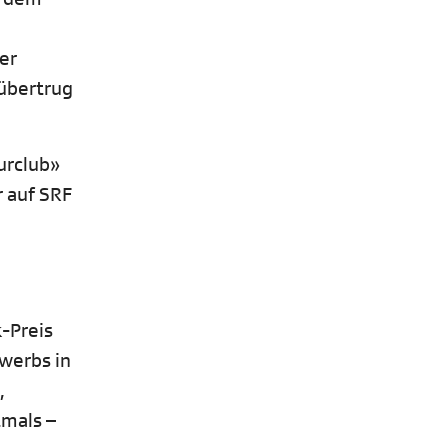
er
 übertrug
urclub»
r auf SRF
k-Preis
ewerbs in
,
tmals –