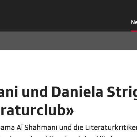
N
i und Daniela Stri
eraturclub»
sama Al Shahmani und die Literaturkritike