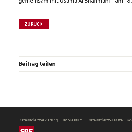
gemeinsam mit Usama Al Shahmani – am 18. 
ZURÜCK
Beitrag teilen
Datenschutzerklärung
Impressum
Datenschutz-Einstellung