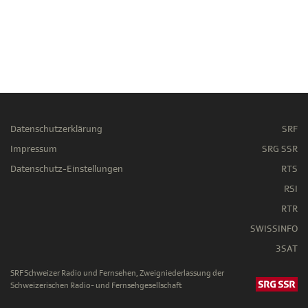
Datenschutzerklärung
SRF
Impressum
SRG SSR
Datenschutz-Einstellungen
RTS
RSI
RTR
SWISSINFO
3SAT
SRF Schweizer Radio und Fernsehen, Zweigniederlassung der
Schweizerischen Radio- und Fernsehgesellschaft