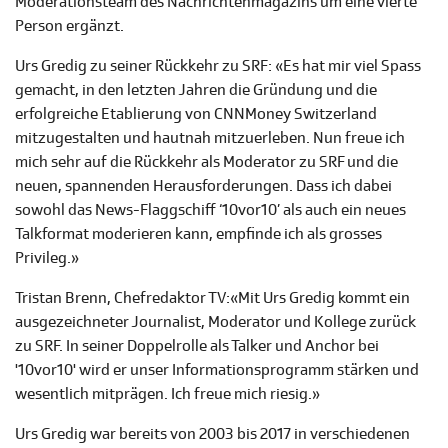
Moderationsteam des Nachrichtenmagazins um eine vierte
Person ergänzt.
Urs Gredig zu seiner Rückkehr zu SRF: «Es hat mir viel Spass
gemacht, in den letzten Jahren die Gründung und die
erfolgreiche Etablierung von CNNMoney Switzerland
mitzugestalten und hautnah mitzuerleben. Nun freue ich
mich sehr auf die Rückkehr als Moderator zu SRF und die
neuen, spannenden Herausforderungen. Dass ich dabei
sowohl das News-Flaggschiff ‘10vor10’ als auch ein neues
Talkformat moderieren kann, empfinde ich als grosses
Privileg.»
Tristan Brenn, Chefredaktor TV:«Mit Urs Gredig kommt ein
ausgezeichneter Journalist, Moderator und Kollege zurück
zu SRF. In seiner Doppelrolle als Talker und Anchor bei
'10vor10' wird er unser Informationsprogramm stärken und
wesentlich mitprägen. Ich freue mich riesig.»
Urs Gredig war bereits von 2003 bis 2017 in verschiedenen