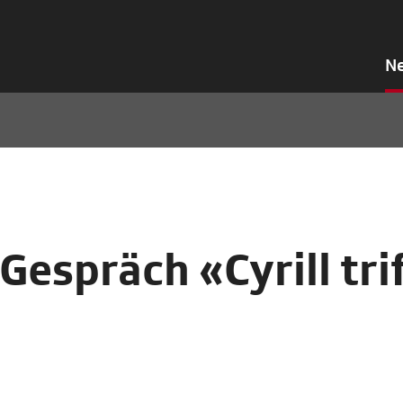
N
espräch «Cyrill trif