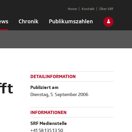
Home
Kontakt
Über SRF
ews
Chronik
Publikumszahlen
DETAILINFORMATION
ft
Publiziert am
Dienstag, 5. September 2006
INFORMATIONEN
SRF Medienstelle
+41 58 135 13 50