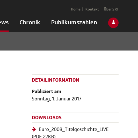
Home
Kontakt
Über SRF
ews
Chronik
Publikumszahlen
DETAILINFORMATION
Publiziert am
Sonntag, 1. Januar 2017
DOWNLOADS
Euro_2008_Titelgeschichte_LIVE
(
PDF
, 27KB)