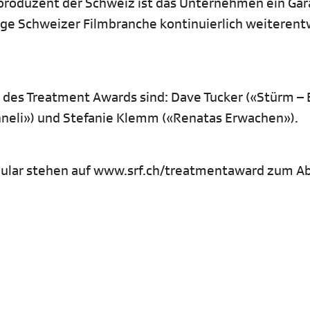
oproduzent der Schweiz ist das Unternehmen ein Gar
ltige Schweizer Filmbranche kontinuierlich weiterent
des Treatment Awards sind: Dave Tucker («Stürm – B
«Änneli») und Stefanie Klemm («Renatas Erwachen»).
mular stehen auf www.srf.ch/treatmentaward zum A