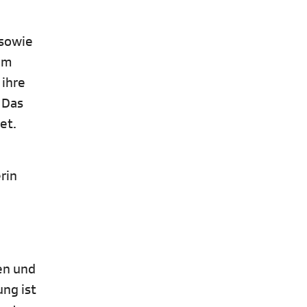
 sowie
um
 ihre
 Das
et.
rin
en und
ung ist