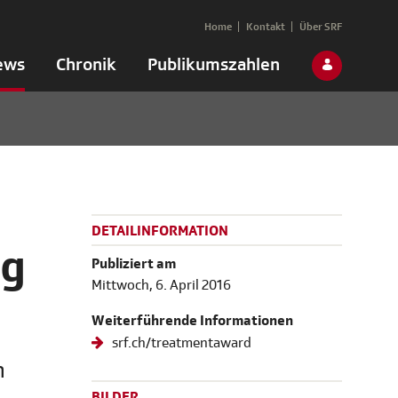
Home
Kontakt
Über SRF
ews
Chronik
Publikumszahlen
DETAILINFORMATION
ng
Publiziert am
Mittwoch, 6. April 2016
Weiterführende Informationen
srf.ch/treatmentaward
n
BILDER