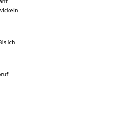
ant
wickeln
is ich
bruf