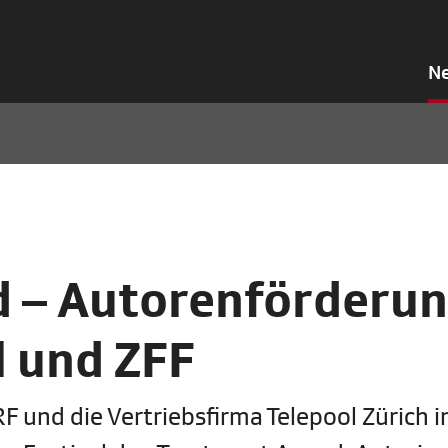
N
 – Autorenförderu
l und ZFF
F und die Vertriebsfirma Telepool Zürich i