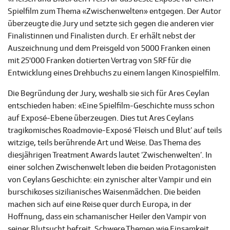
Spielfilm zum Thema «Zwischenwelten» entgegen. Der Autor
überzeugte die Jury und setzte sich gegen die anderen vier
Finalistinnen und Finalisten durch. Er erhält nebst der
Auszeichnung und dem Preisgeld von 5000 Franken einen
mit 25'000 Franken dotierten Vertrag von SRF für die
Entwicklung eines Drehbuchs zu einem langen Kinospielfilm.
Die Begründung der Jury, weshalb sie sich für Ares Ceylan
entschieden haben:
«
Eine Spielfilm-Geschichte muss schon
auf Exposé-Ebene überzeugen. Dies tut Ares Ceylans
tragikomisches Roadmovie-Exposé ‘Fleisch und Blut’ auf teils
witzige, teils berührende Art und Weise. Das Thema des
diesjährigen Treatment Awards lautet ‘Zwischenwelten’. In
einer solchen Zwischenwelt leben die beiden Protagonisten
von Ceylans Geschichte: ein zynischer alter Vampir und ein
burschikoses sizilianisches Waisenmädchen. Die beiden
machen sich auf eine Reise quer durch Europa, in der
Hoffnung, dass ein schamanischer Heiler den Vampir von
seiner Blutsucht befreit. Schwere Themen wie Einsamkeit,