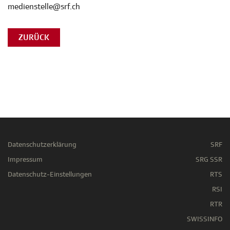
medienstelle@srf.ch
ZURÜCK
Datenschutzerklärung
SRF
Impressum
SRG SSR
Datenschutz-Einstellungen
RTS
RSI
RTR
SWISSINFO