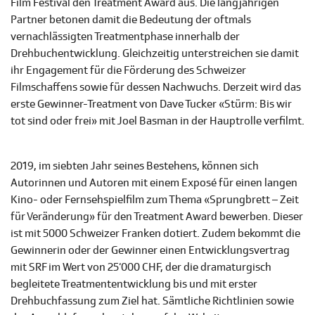
Film Festival den Treatment Award aus. Die langjährigen
Partner betonen damit die Bedeutung der oftmals
vernachlässigten Treatmentphase innerhalb der
Drehbuchentwicklung. Gleichzeitig unterstreichen sie damit
ihr Engagement für die Förderung des Schweizer
Filmschaffens sowie für dessen Nachwuchs. Derzeit wird das
erste Gewinner-Treatment von Dave Tucker «Stürm: Bis wir
tot sind oder frei» mit Joel Basman in der Hauptrolle verfilmt.
2019, im siebten Jahr seines Bestehens, können sich
Autorinnen und Autoren mit einem Exposé für einen langen
Kino- oder Fernsehspielfilm zum Thema «Sprungbrett – Zeit
für Veränderung» für den Treatment Award bewerben. Dieser
ist mit 5000 Schweizer Franken dotiert. Zudem bekommt die
Gewinnerin oder der Gewinner einen Entwicklungsvertrag
mit SRF im Wert von 25‘000 CHF, der die dramaturgisch
begleitete Treatmententwicklung bis und mit erster
Drehbuchfassung zum Ziel hat. Sämtliche Richtlinien sowie