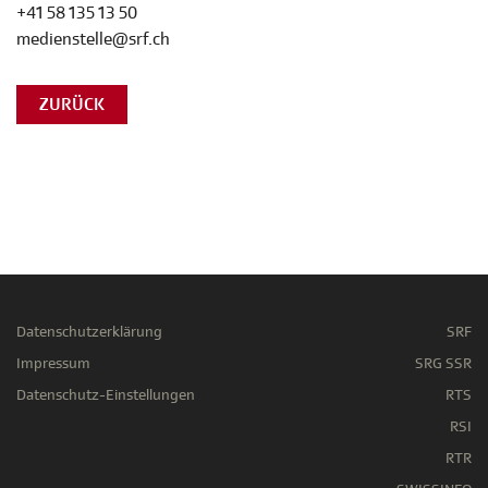
+41 58 135 13 50
medienstelle@srf.ch
ZURÜCK
Datenschutzerklärung
SRF
Impressum
SRG SSR
Datenschutz-Einstellungen
RTS
RSI
RTR