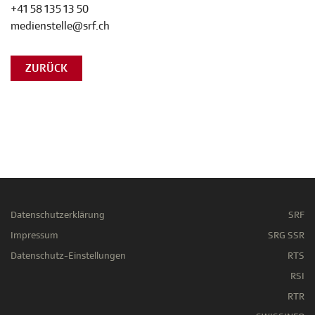
+41 58 135 13 50
medienstelle@srf.ch
ZURÜCK
Datenschutzerklärung
SRF
Impressum
SRG SSR
Datenschutz-Einstellungen
RTS
RSI
RTR