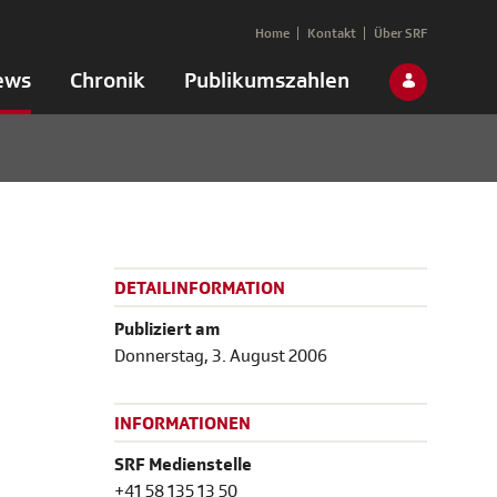
Home
Kontakt
Über SRF
ews
Chronik
Publikumszahlen
DETAILINFORMATION
Publiziert am
Donnerstag, 3. August 2006
INFORMATIONEN
SRF Medienstelle
+41 58 135 13 50