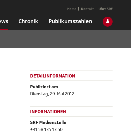
Home
Kontakt
Über SRF
ews
Chronik
Publikumszahlen
DETAILINFORMATION
Publiziert am
Dienstag, 29. Mai 2012
INFORMATIONEN
SRF Medienstelle
+41 58 135 13 50