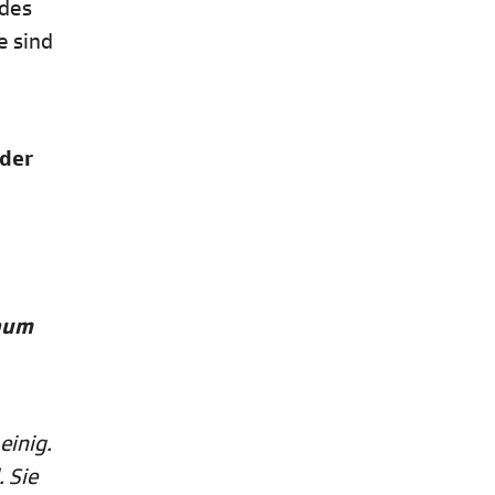
 des
e sind
 der
kaum
einig.
. Sie