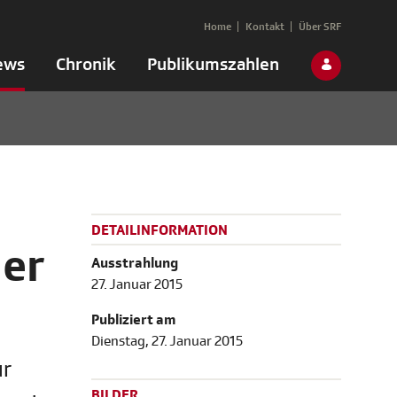
Home
Kontakt
Über SRF
ews
Chronik
Publikumszahlen
DETAILINFORMATION
der
Ausstrahlung
27. Januar 2015
Publiziert am
Dienstag, 27. Januar 2015
ur
BILDER