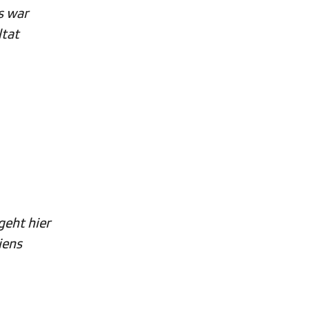
s war
ltat
geht hier
iens