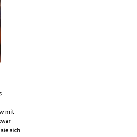
s
ew mit
zwar
sie sich