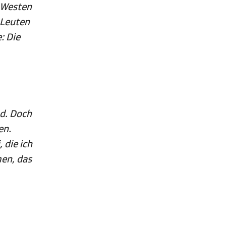
m Westen
 Leuten
: Die
nd. Doch
en.
 die ich
men, das