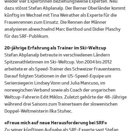
wieder vier Expertinnen beziehungsweise Experten. Neu
dazu stösst Stefan Abplanalp. Der Berner Oberländer kommt
künftig im Wechsel mit Tina Weirather als Experte für die
Frauenrennen zum Einsatz. Die Rennen der Männer
analysieren abwechselnd Marc Berthod und Didier Plaschy
für das SRF-Publikum.
20-jährige Erfahrung als Trainer im Ski-Weltcup
Stefan Abplanalp betreute in verschiedenen Ländern
Spitzenathletinnen im Ski-Weltcup. Von 2004 bis 2012
arbeitete er als Speed-Trainer des Schweizer Frauenteams.
Darauf folgten Stationen in der US-Speed-Equipe um
Seriensiegerin Lindsey Vonn und Julia Mancuso, im
norwegischen Verband sowie als Coach der ungarischen
Weltcup-Fahrerin Edit Miklos. Zuletzt gehörte der 48-Jährige
während drei Saisons zum Trainerteam der slowenischen
Doppel-Weltmeisterin Ilka Stuhec.
«Freue mich auf neue Herausforderung bei SRF»
Zu seiner künftigen Aufgabe als SRF-Experte sagt Stefan