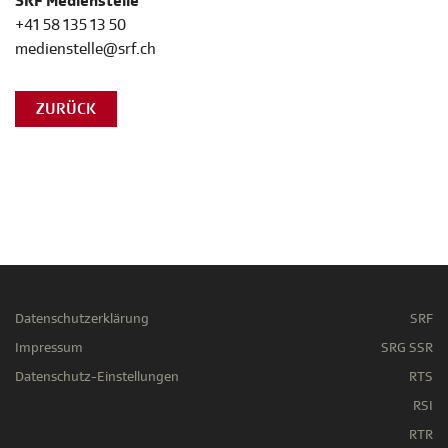
SRF Medienstelle
+41 58 135 13 50
medienstelle@srf.ch
ZURÜCK
Datenschutzerklärung
SRF
Impressum
SRG SSR
Datenschutz-Einstellungen
RTS
RSI
RTR