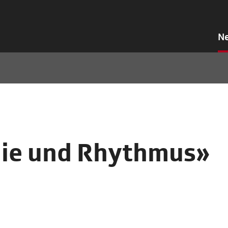
N
die und Rhythmus»