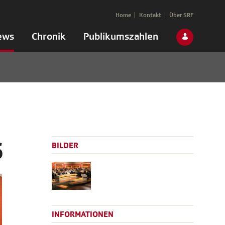
Home
Kontakt
Über SRF
ews
Chronik
Publikumszahlen
6
BILDER
INFORMATIONEN