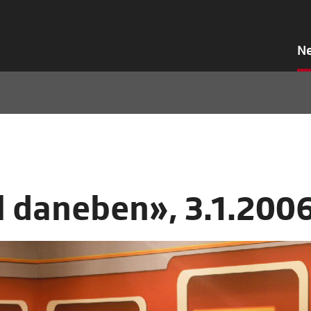
N
l daneben», 3.1.200