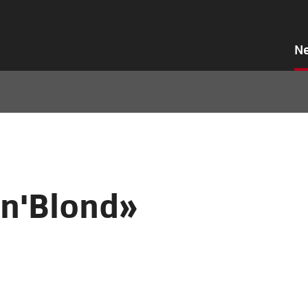
N
'n'Blond»