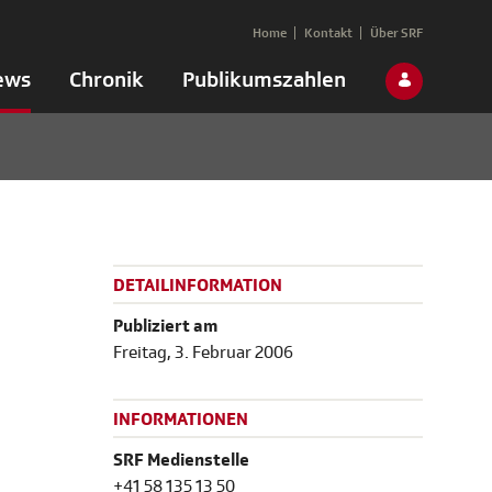
Home
Kontakt
Über SRF
ews
Chronik
Publikumszahlen
DETAILINFORMATION
Publiziert am
Freitag, 3. Februar 2006
INFORMATIONEN
SRF Medienstelle
+41 58 135 13 50