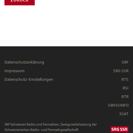
Datenschutzerklärung
SRF
Impressum
SRG SSR
Datenschutz-Einstellungen
RTS
RSI
RTR
SWISSINFO
3SAT
SRF Schweizer Radio und Fernsehen, Zweigniederlassung der
Schweizerischen Radio- und Fernsehgesellschaft