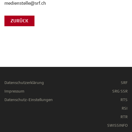
medienstelle@srf.ch
ZURÜCK
Datenschutzerklärung
SRF
Impressum
SRG SSR
Datenschutz-Einstellungen
RTS
RSI
RTR
SWISSINFO