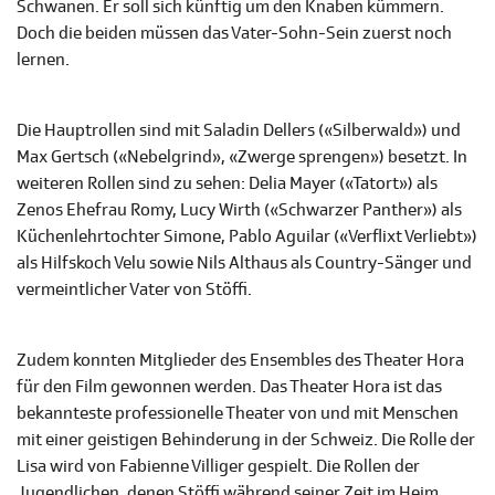
Schwanen. Er soll sich künftig um den Knaben kümmern.
Doch die beiden müssen das Vater-Sohn-Sein zuerst noch
lernen.
Die Hauptrollen sind mit Saladin Dellers («Silberwald») und
Max Gertsch («Nebelgrind», «Zwerge sprengen») besetzt. In
weiteren Rollen sind zu sehen: Delia Mayer («Tatort») als
Zenos Ehefrau Romy, Lucy Wirth («Schwarzer Panther») als
Küchenlehrtochter Simone, Pablo Aguilar («Verflixt Verliebt»)
als Hilfskoch Velu sowie Nils Althaus als Country-Sänger und
vermeintlicher Vater von Stöffi.
Zudem konnten Mitglieder des Ensembles des Theater Hora
für den Film gewonnen werden. Das Theater Hora ist das
bekannteste professionelle Theater von und mit Menschen
mit einer geistigen Behinderung in der Schweiz. Die Rolle der
Lisa wird von Fabienne Villiger gespielt. Die Rollen der
Jugendlichen, denen Stöffi während seiner Zeit im Heim