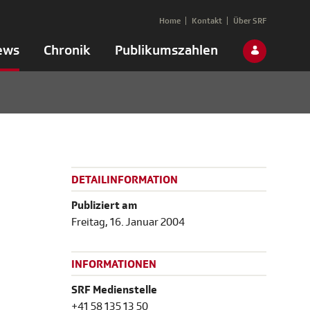
Home
Kontakt
Über SRF
ews
Chronik
Publikumszahlen
DETAILINFORMATION
Publiziert am
Freitag, 16. Januar 2004
INFORMATIONEN
SRF Medienstelle
+41 58 135 13 50