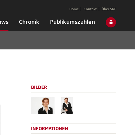
Home
Kontakt
Über SRF
ews
Chronik
Publikumszahlen
BILDER
INFORMATIONEN