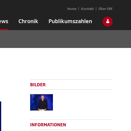
Home
Kontakt
Über SRF
ews
Chronik
Publikumszahlen
BILDER
INFORMATIONEN