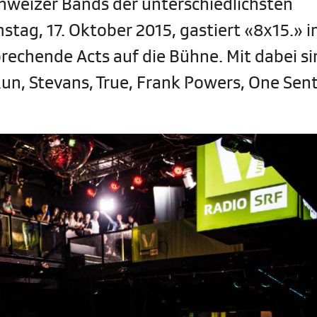
chweizer Bands der unterschiedlichsten
stag, 17. Oktober 2015, gastiert «8x15.» 
rechende Acts auf die Bühne. Mit dabei si
Run, Stevans, True, Frank Powers, One Sen