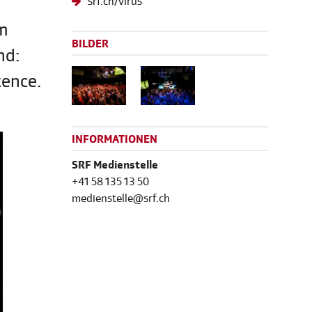
srf.ch/virus
im
BILDER
nd:
tence.
INFORMATIONEN
SRF Medienstelle
+41 58 135 13 50
medienstelle@srf.ch