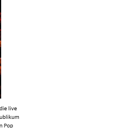
ie live
Publikum
on Pop