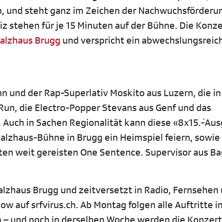
en, und steht ganz im Zeichen der Nachwuchsförderu
 stehen für je 15 Minuten auf der Bühne. Die Konze
alzhaus Brugg
und verspricht ein abwechslungsreic
n und der Rap-Superlativ Moskito aus Luzern, die i
Run, die Electro-Popper Stevans aus Genf und das
 Auch in Sachen Regionalität kann diese «8x15.݁-Au
Salzhaus-Bühne in Brugg ein Heimspiel feiern, sowie
en weit gereisten One Sentence. Supervisor aus Ba
Salzhaus Brugg und zeitversetzt in Radio, Fernsehen
how auf srfvirus.ch. Ab Montag folgen alle Auftritte 
.ch – und noch in derselben Woche werden die Konzer