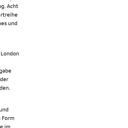
ng. Acht
rtreihe
hes und
n London
sgabe
 der
den.
 und
in Form
te im