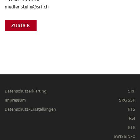
medienstelle@srf.ch
ZURÜCK
Datenschutzerklärung
SRF
Impressum
SRG SSR
Datenschutz-Einstellungen
RTS
RSI
RTR
SWISSINFO