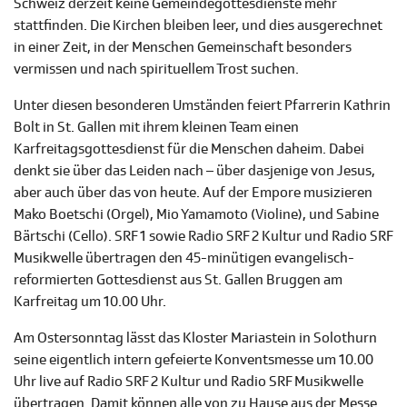
Schweiz derzeit keine Gemeindegottesdienste mehr
stattfinden. Die Kirchen bleiben leer, und dies ausgerechnet
in einer Zeit, in der Menschen Gemeinschaft besonders
vermissen und nach spirituellem Trost suchen.
Unter diesen besonderen Umständen feiert Pfarrerin Kathrin
Bolt in St. Gallen mit ihrem kleinen Team einen
Karfreitagsgottesdienst für die Menschen daheim. Dabei
denkt sie über das Leiden nach – über dasjenige von Jesus,
aber auch über das von heute. Auf der Empore musizieren
Mako Boetschi (Orgel), Mio Yamamoto (Violine), und Sabine
Bärtschi (Cello). SRF 1 sowie Radio SRF 2 Kultur und Radio SRF
Musikwelle übertragen den 45-minütigen evangelisch-
reformierten Gottesdienst aus St. Gallen Bruggen am
Karfreitag um 10.00 Uhr.
Am Ostersonntag lässt das Kloster Mariastein in Solothurn
seine eigentlich intern gefeierte Konventsmesse um 10.00
Uhr live auf Radio SRF 2 Kultur und Radio SRF Musikwelle
übertragen. Damit können alle von zu Hause aus der Messe