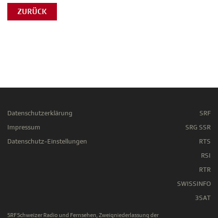
ZURÜCK
Datenschutzerklärung
SRF
Impressum
SRG SSR
Datenschutz-Einstellungen
RTS
RSI
RTR
SWISSINFO
3SAT
SRF Schweizer Radio und Fernsehen, Zweigniederlassung der