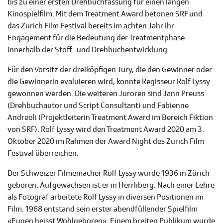
bis zu einer ersten Drehbuchfassung für einen langen
Kinospielfilm. Mit dem Treatment Award betonen SRF und
das Zurich Film Festival bereits im achten Jahr ihr
Engagement für die Bedeutung der Treatmentphase
innerhalb der Stoff- und Drehbuchentwicklung.
Für den Vorsitz der dreiköpfigen Jury, die den Gewinner oder
die Gewinnerin evaluieren wird, konnte Regisseur Rolf Lyssy
gewonnen werden. Die weiteren Juroren sind Jann Preuss
(Drehbuchautor und Script Consultant) und Fabienne
Andreoli (Projektleiterin Treatment Award im Bereich Fiktion
von SRF). Rolf Lyssy wird den Treatment Award 2020 am 3.
Oktober 2020 im Rahmen der Award Night des Zurich Film
Festival überreichen.
Der Schweizer Filmemacher Rolf Lyssy wurde 1936 in Zürich
geboren. Aufgewachsen ist er in Herrliberg. Nach einer Lehre
als Fotograf arbeitete Rolf Lyssy in diversen Positionen im
Film. 1968 entstand sein erster abendfüllender Spielfilm
«Eugen heisst Wohlgeboren». Einem breiten Publikum wurde