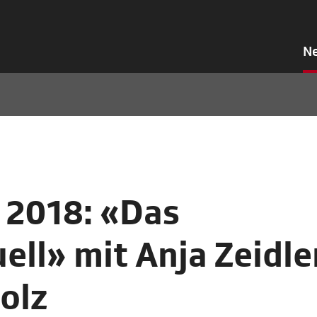
N
 2018: «Das
ll» mit Anja Zeidle
olz