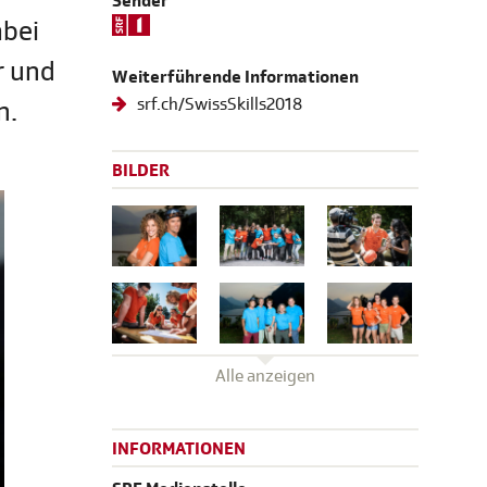
Sender
abei
r und
Weiterführende Informationen
srf.ch/SwissSkills2018
n.
BILDER
Alle anzeigen
INFORMATIONEN