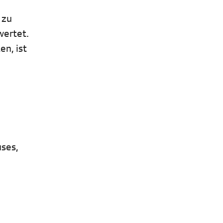
 zu
wertet.
en, ist
uses,