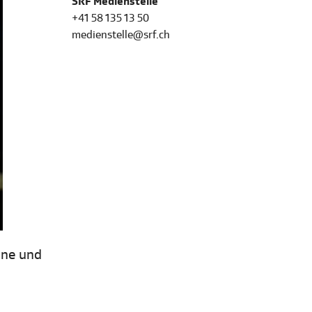
SRF Medienstelle
+41 58 135 13 50
medienstelle@srf.ch
ene und