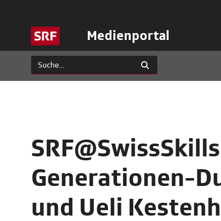
Medienportal
SRF@SwissSkills
Generationen-Due
und Ueli Kestenh