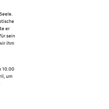
Seele.
stische
te er
ür sein
wir ihm
m 10.00
il, um
.