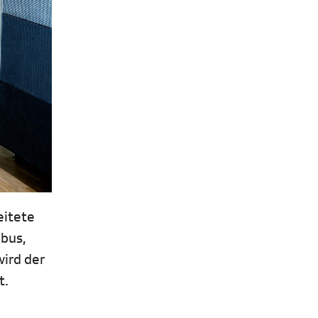
eitete
obus,
wird der
t.