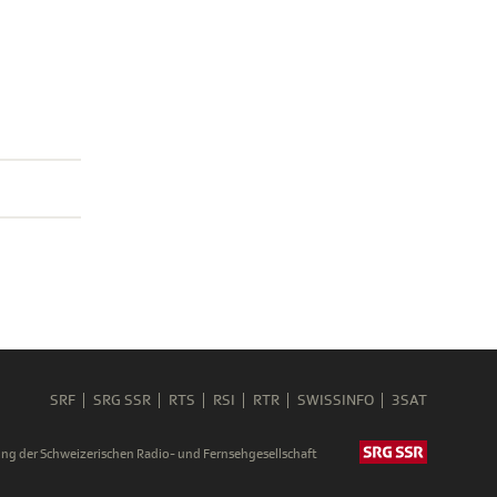
SRF
SRG SSR
RTS
RSI
RTR
SWISSINFO
3SAT
ng der Schweizerischen Radio- und Fernsehgesellschaft