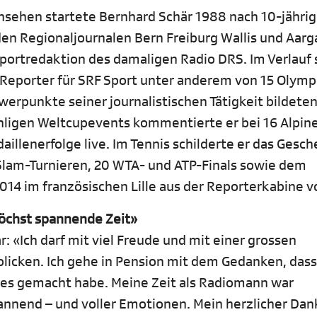
nsehen startete Bernhard Schär 1988 nach 10-jährig
 den Regionaljournalen Bern Freiburg Wallis und Aarg
Sportredaktion des damaligen Radio DRS. Im Verlauf 
s Reporter für SRF Sport unter anderem von 15 Olym
rpunkte seiner journalistischen Tätigkeit bildeten
hligen Weltcupevents kommentierte er bei 16 Alpine
llenerfolge live. Im Tennis schilderte er das Gesch
Slam-Turnieren, 20 WTA- und ATP-Finals sowie dem
14 im französischen Lille aus der Reporterkabine vo
höchst spannende Zeit»
: «Ich darf mit viel Freude und mit einer grossen
icken. Ich gehe in Pension mit dem Gedanken, dass 
 es gemacht habe. Meine Zeit als Radiomann war
annend – und voller Emotionen. Mein herzlicher Dank