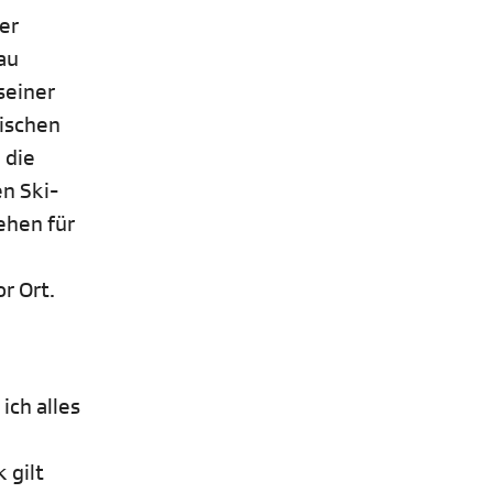
er
au
seiner
pischen
 die
n Ski-
ehen für
r Ort.
ich alles
 gilt