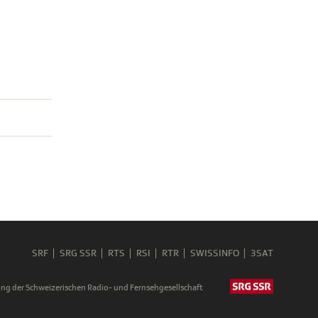
SRF
SRG SSR
RTS
RSI
RTR
SWISSINFO
3SAT
ng der Schweizerischen Radio- und Fernsehgesellschaft