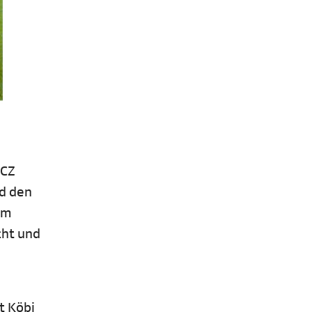
FCZ
nd den
em
cht und
t Köbi