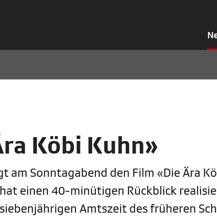
N
Ära Köbi Kuhn»
gt am Sonntagabend den Film «Die Ära Kö
t einen 40-minütigen Rückblick realisier
siebenjährigen Amtszeit des früheren Sc