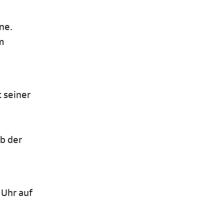
ne.
m
 seiner
b der
 Uhr auf