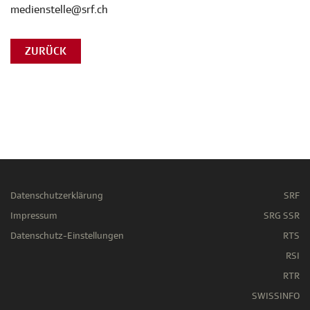
medienstelle@srf.ch
ZURÜCK
Datenschutzerklärung
SRF
Impressum
SRG SSR
Datenschutz-Einstellungen
RTS
RSI
RTR
SWISSINFO