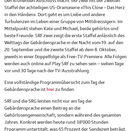
Den krönenden Abschluss macht SRF zwei mit der zweiten
Staffel der achteiligen US-Dramaserie «This Close – Das Herz
in den Händen». Dort geht es um Liebe und andere
Turbulenzen im Leben einer Gruppe von Mittdreissigern. Im
Mittelpunkt stehen Kate und Michael, beide gehörlos und
beste Freunde. SRF zwei zeigt die erste Staffel anlässlich des
Welttags der Gebärdensprache in der Nacht vom 19. auf den
20. September und die zweite Staffel ab dem 8. Oktober,
jeweils in einer Doppelfolge als Free-TV-Premiere. Alle Folgen
werden auch online auf Play SRF zu sehen sein – sieben Tage
vor und 30 Tage nach der TV-Ausstrahlung.
Eine vollständige Programmübersicht zum Tag der
Gebärdensprache ist
hier
zu finden.
SRF und die SRG leisten nicht nur am Tag der
Gebärdensprache einen Beitrag an die
Gehörlosengemeinschaft, sondern während des gesamten
Jahres. Konkret werden heute rund 38'000 Stunden
Programm untertitelt, was 65 Prozent der Sendezeit beträgt.