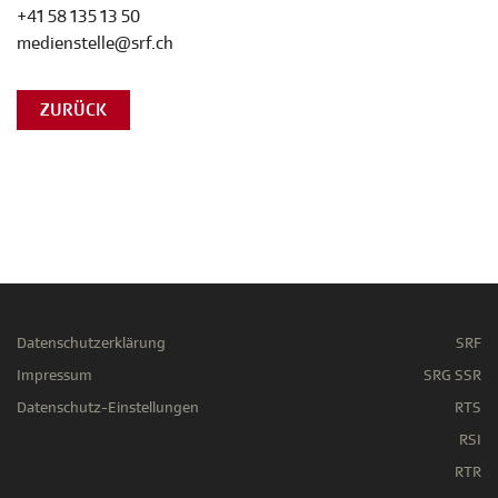
+41 58 135 13 50
medienstelle@srf.ch
ZURÜCK
Datenschutzerklärung
SRF
Impressum
SRG SSR
Datenschutz-Einstellungen
RTS
RSI
RTR