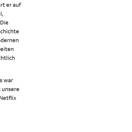
rt er auf
i,
 Die
schichte
odernen
weiten
htlich
s war
t unsere
Netflix