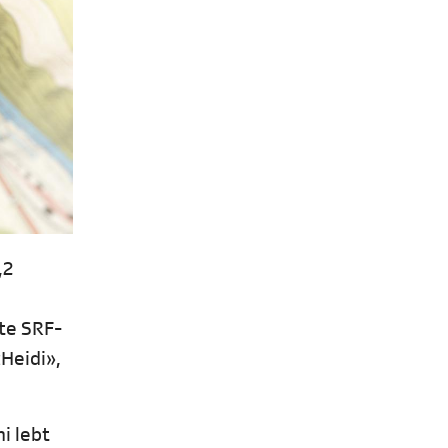
,2
te SRF-
Heidi»,
i lebt