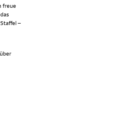
m freue
 das
Staffel –
 über