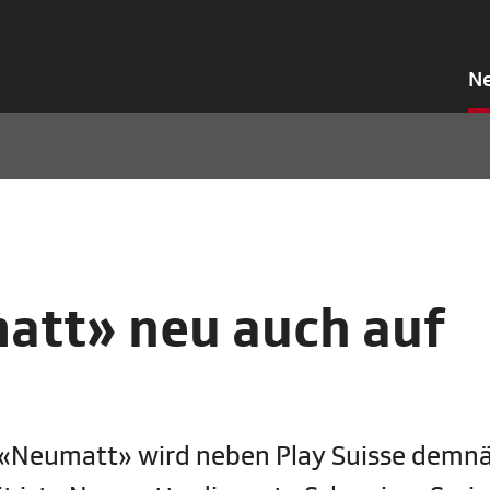
N
att» neu auch auf
e «Neumatt» wird neben Play Suisse demn