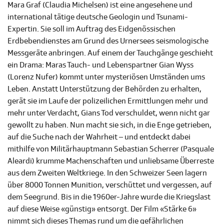
Mara Graf (Claudia Michelsen) ist eine angesehene und
international tätige deutsche Geologin und Tsunami-
Expertin. Sie soll im Auftrag des Eidgenössischen
Erdbebendienstes am Grund des Urnersees seismologische
Messgeräte anbringen. Auf einem der Tauchgänge geschieht
ein Drama: Maras Tauch- und Lebenspartner Gian Wyss
(Lorenz Nufer) kommt unter mysteriösen Umständen ums
Leben. Anstatt Unterstützung der Behörden zu erhalten,
gerät sie im Laufe der polizeilichen Ermittlungen mehr und
mehr unter Verdacht, Gians Tod verschuldet, wenn nicht gar
gewollt zu haben. Nun macht sie sich, in die Enge getrieben,
auf die Suche nach der Wahrheit – und entdeckt dabei
mithilfe von Militärhauptmann Sebastian Scherrer (Pasquale
Aleardi) krumme Machenschaften und unliebsame Überreste
aus dem Zweiten Weltkriege. In den Schweizer Seen lagern
über 8000 Tonnen Munition, verschüttet und vergessen, auf
dem Seegrund. Bis in die 1960er-Jahre wurde die Kriegslast
auf diese Weise «günstig» entsorgt. Der Film «Stärke 6»
nimmt sich dieses Themas rund um die gefährlichen