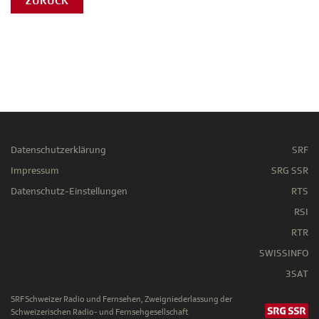
ZURÜCK
Datenschutzerklärung
SRF
Impressum
SRG SSR
Datenschutz-Einstellungen
RTS
RSI
RTR
SWISSINFO
3SAT
SRF Schweizer Radio und Fernsehen, Zweigniederlassung der
Schweizerischen Radio- und Fernsehgesellschaft