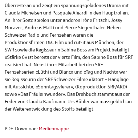
Überreste an und zeigt ein spannungsgeladenes Drama mit
Claudia Michelsen und Pasquale Aleardi in den Hauptrollen.
An ihrer Seite spielen unter anderen Irène Fritschi, Jessy
Moravec, Andreas Matti und Pierre Siegenthaler. Neben
Schweizer Radio und Fernsehen waren die
Produktionsfirmen T&C Film und cut-it aus München, der
SWR sowie die Regisseurin Sabine Boss am Projekt beteiligt.
«Stärke 6» ist bereits der vierte Film, den Sabine Boss für SRF
realisiert hat. Nebst ihrer Mitarbeit bei den SRF-
Fernsehserien «Lüthi und Blanc» und «Tag und Nacht» war
sie Regisseurin der SRF Schweizer Filme «Tatort – Hanglage
mit Aussicht», «Sonntagsvierer», (Koproduktion SRF/ARD)
sowie «Das Fräuleinwunder». Das Drehbuch stammt aus der
Feder von Claudia Kaufmann. Urs Bühler war massgeblich an
der Weiterentwicklung des Stoffs beteiligt.
PDF-Download:
Medienmappe