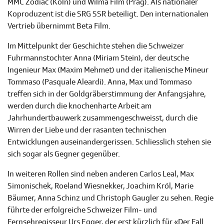
MMC Zodiac (Köln) und Wilma Film (Prag). Als nationaler
Koproduzent ist die SRG SSR beteiligt. Den internationalen
Vertrieb übernimmt Beta Film.
Im Mittelpunkt der Geschichte stehen die Schweizer
Fuhrmannstochter Anna (Miriam Stein), der deutsche
Ingenieur Max (Maxim Mehmet) und der italienische Mineur
Tommaso (Pasquale Aleardi). Anna, Max und Tommaso
treffen sich in der Goldgräberstimmung der Anfangsjahre,
werden durch die knochenharte Arbeit am
Jahrhundertbauwerk zusammengeschweisst, durch die
Wirren der Liebe und der rasanten technischen
Entwicklungen auseinandergerissen. Schliesslich stehen sie
sich sogar als Gegner gegenüber.
In weiteren Rollen sind neben anderen Carlos Leal, Max
Simonischek, Roeland Wiesnekker, Joachim Król, Marie
Bäumer, Anna Schinz und Christoph Gaugler zu sehen. Regie
führte der erfolgreiche Schweizer Film- und
Fernsehregisseur Urs Egger, der erst kürzlich für «Der Fall