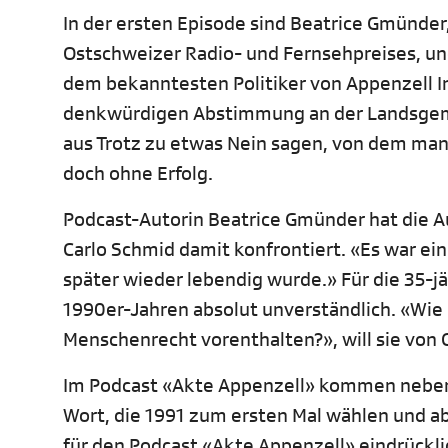
In der ersten Episode sind Beatrice Gmünder
Ostschweizer Radio- und Fernsehpreises, und
dem bekanntesten Politiker von Appenzell In
denkwürdigen Abstimmung an der Landsgemei
aus Trotz zu etwas Nein sagen, von dem man 
doch ohne Erfolg.
Podcast-Autorin Beatrice Gmünder hat die 
Carlo Schmid damit konfrontiert. «Es war ein
später wieder lebendig wurde.» Für die 35-jä
1990er-Jahren absolut unverständlich. «Wie
Menschenrecht vorenthalten?», will sie von 
Im Podcast «Akte Appenzell» kommen neben 
Wort, die 1991 zum ersten Mal wählen und a
für den Podcast «Akte Appenzell» eindrückli