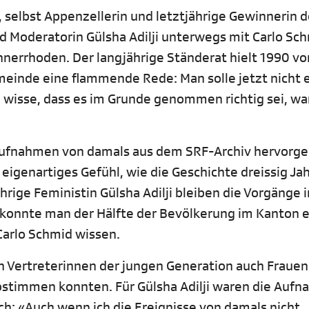
, selbst Appenzellerin und letztjährige Gewinnerin 
 Moderatorin Gülsha Adilji unterwegs mit Carlo Sch
nerrhoden. Der langjährige Ständerat hielt 1990 vo
nde eine flammende Rede: Man solle jetzt nicht e
wisse, dass es im Grunde genommen richtig sei, war
Aufnahmen von damals aus dem SRF-Archiv hervorge
 eigenartiges Gefühl, wie die Geschichte dreissig Ja
hrige Feministin Gülsha Adilji bleiben die Vorgänge 
 konnte man der Hälfte der Bevölkerung im Kanton e
Carlo Schmid wissen.
Vertreterinnen der jungen Generation auch Frauen
bstimmen konnten. Für Gülsha Adilji waren die Auf
ch: «Auch wenn ich die Ereignisse von damals nicht