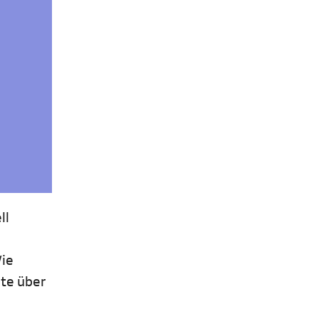
ll
Wie
ute über