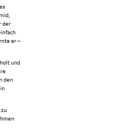
des
mid,
r der
infach
nte er –
holt und
hre
in den
in
 zu
nahmen