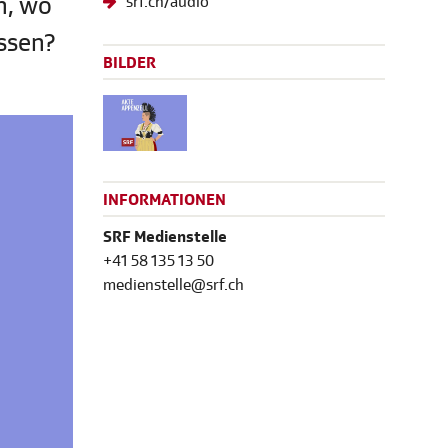
n, wo
srf.ch/audio
ssen?
BILDER
INFORMATIONEN
SRF Medienstelle
+41 58 135 13 50
medienstelle@srf.ch