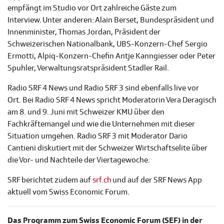
empfängt im Studio vor Ort zahlreiche Gäste zum
Interview. Unter anderen: Alain Berset, Bundespräsident und
Innenminister, Thomas Jordan, Präsident der
Schweizerischen Nationalbank, UBS-Konzern-Chef Sergio
Ermotti, Alpiq-Konzern-Chefin Antje Kanngiesser oder Peter
Spuhler, Verwaltungsratspräsident Stadler Rail.
Radio SRF 4 News und Radio SRF 3 sind ebenfalls live vor
Ort. Bei Radio SRF 4 News spricht Moderatorin Vera Deragisch
am 8. und 9. Juni mit Schweizer KMU über den
Fachkräftemangel und wie die Unternehmen mit dieser
Situation umgehen. Radio SRF 3 mit Moderator Dario
Cantieni diskutiert mit der Schweizer Wirtschaftselite über
die Vor- und Nachteile der Viertagewoche.
SRF berichtet zudem auf
srf.ch
und auf der SRF News App
aktuell vom Swiss Economic Forum.
Das Programm zum Swiss Economic Forum (SEF) in der