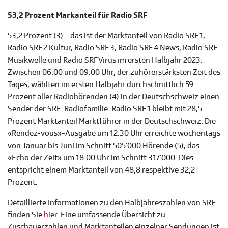
53,2 Prozent Markanteil für Radio SRF
53,2 Prozent (3) – das ist der Marktanteil von Radio SRF 1,
Radio SRF 2 Kultur, Radio SRF 3, Radio SRF 4 News, Radio SRF
Musikwelle und Radio SRF Virus im ersten Halbjahr 2023.
Zwischen 06.00 und 09.00 Uhr, der zuhörerstärksten Zeit des
Tages, wählten im ersten Halbjahr durchschnittlich 59
Prozent aller Radiohörenden (4) in der Deutschschweiz einen
Sender der SRF-Radiofamilie. Radio SRF 1 bleibt mit 28,5
Prozent Marktanteil Marktführer in der Deutschschweiz. Die
«Rendez-vous»-Ausgabe um 12.30 Uhr erreichte wochentags
von Januar bis Juni im Schnitt 505’000 Hörende (5), das
«Echo der Zeit» um 18.00 Uhr im Schnitt 317’000. Dies
entspricht einem Marktanteil von 48,8 respektive 32,2
Prozent.
Detaillierte Informationen zu den Halbjahreszahlen von SRF
finden Sie
hier
. Eine umfassende Übersicht zu
Zuschauerzahlen und Marktanteilen einzelner Sendungen ist