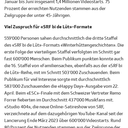
Januar bis Juni insgesamt 1,4 Millionen Videostarts. 75
Prozent der erreichten Nutzenden stammen aus der
Zielgruppe der unter 45-Jährigen.
Viel Zuspruch für «SRF bi de Lüt»-Formate
559'000 Personen sahen durchschnittlich die dritte Staffel
des «SRF bi de Lüt»-Formats «Winterhüttengeschichten». Die
erste Folge der vierteiligen Staffel verfolgten im Schnitt gar
fast 600'000 Menschen. Beim Publikum punkten konnte auch
die 16. Staffel von «Familiensache», ebenfalls aus der «SRF bi
de Lüt»-Reihe, mit im Schnitt 503’000 Zuschauenden. Beim
Publikum für viel Interesse sorgte mit durchschnittlich
583’000 Zuschauenden die «Happy Day»-Ausgabe vom 22.
April. Beim «ESC»-Finale mit dem Schweizer Vertreter Remo
Forrer fieberten im Durchschnitt 437'000 Musikfans mit.
«Studio 404», die neue Online-Satireshow von SRF,
verzeichnete auf dem dazugehörigen YouTube-Kanal seit der
Lancierung Ende März 2023 über 600’000 Videostarts. Rund
80 Prozent der Nutzenden stammen aus der Zielgruppe der