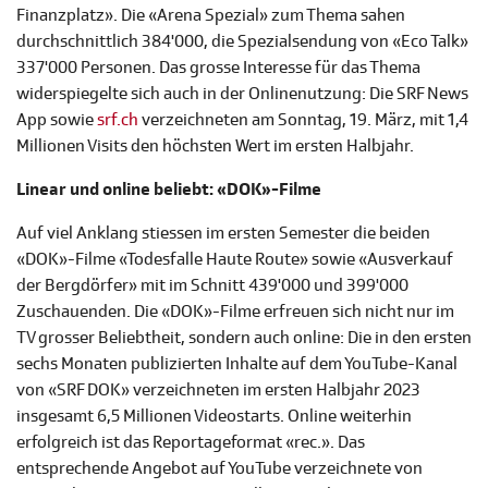
Finanzplatz». Die «Arena Spezial» zum Thema sahen
durchschnittlich 384'000, die Spezialsendung von «Eco Talk»
337'000 Personen. Das grosse Interesse für das Thema
widerspiegelte sich auch in der Onlinenutzung: Die SRF News
App sowie
srf.ch
verzeichneten am Sonntag, 19. März, mit 1,4
Millionen Visits den höchsten Wert im ersten Halbjahr.
Linear und online beliebt: «DOK»-Filme
Auf viel Anklang stiessen im ersten Semester die beiden
«DOK»-Filme «Todesfalle Haute Route» sowie «Ausverkauf
der Bergdörfer» mit im Schnitt 439'000 und 399'000
Zuschauenden. Die «DOK»-Filme erfreuen sich nicht nur im
TV grosser Beliebtheit, sondern auch online: Die in den ersten
sechs Monaten publizierten Inhalte auf dem YouTube-Kanal
von «SRF DOK» verzeichneten im ersten Halbjahr 2023
insgesamt 6,5 Millionen Videostarts. Online weiterhin
erfolgreich ist das Reportageformat «rec.». Das
entsprechende Angebot auf YouTube verzeichnete von