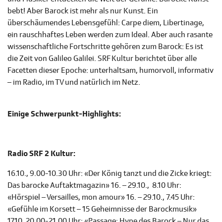
bebt! Aber Barock ist mehr als nur Kunst. Ein
überschäumendes Lebensgefühl: Carpe diem, Libertinage,
ein rauschhaftes Leben werden zum Ideal. Aber auch rasante
wissenschaftliche Fortschritte gehören zum Barock: Es ist
die Zeit von Galileo Galilei. SRF Kultur berichtet über alle
Facetten dieser Epoche: unterhaltsam, humorvoll, informativ
– im Radio, im TV und natürlich im Netz.
Einige Schwerpunkt-Highlights:
Radio SRF 2 Kultur:
16.10., 9.00-10.30 Uhr: «Der König tanzt und die Zicke kriegt:
Das barocke Auftaktmagazin» 16. – 29.10., 8.10 Uhr:
«Hörspiel – Versailles, mon amour» 16. – 29.10., 7.45 Uhr:
«Gefühle im Korsett – 15 Geheimnisse der Barockmusik»
17.10, 20.00-21.00 Uhr: «Passage: Hype des Barock – Nur das