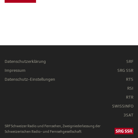
Datenschutzerklärung
SRF
Impressum
SRG SSR
Datenschutz-Einstellungen
RTS
RSI
RTR
SWISSINFO
3SAT
SRF Schweizer Radio und Fernsehen, Zweigniederlassung der
Schweizerischen Radio- und Fernsehgesellschaft