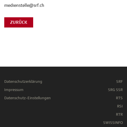
medienstelle@srf.ch
ZURÜCK
Datenschutzerklärung
SRF
Impressum
SRG SSR
Datenschutz-Einstellungen
RTS
RSI
RTR
SWISSINFO