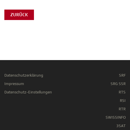
ZURÜCK
Datenschutzerklärung
SRF
Impressum
SRG SSR
Datenschutz-Einstellungen
RTS
RSI
RTR
SWISSINFO
3SAT