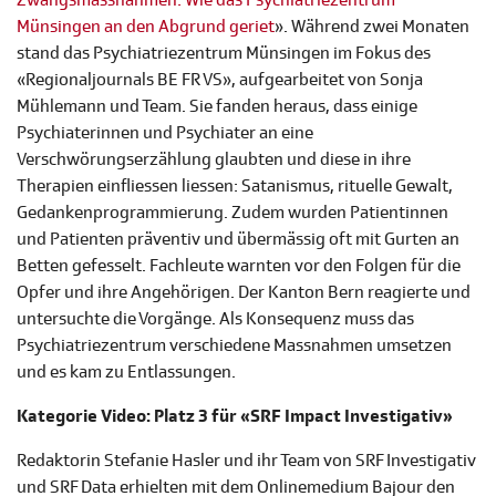
Zwangsmassnahmen: Wie das Psychiatriezentrum
Münsingen an den Abgrund geriet
». Während zwei Monaten
stand das Psychiatriezentrum Münsingen im Fokus des
«Regionaljournals BE FR VS», aufgearbeitet von Sonja
Mühlemann und Team. Sie fanden heraus, dass einige
Psychiaterinnen und Psychiater an eine
Verschwörungserzählung glaubten und diese in ihre
Therapien einfliessen liessen: Satanismus, rituelle Gewalt,
Gedankenprogrammierung. Zudem wurden Patientinnen
und Patienten präventiv und übermässig oft mit Gurten an
Betten gefesselt. Fachleute warnten vor den Folgen für die
Opfer und ihre Angehörigen. Der Kanton Bern reagierte und
untersuchte die Vorgänge. Als Konsequenz muss das
Psychiatriezentrum verschiedene Massnahmen umsetzen
und es kam zu Entlassungen.
Kategorie Video: Platz 3 für «SRF Impact Investigativ»
Redaktorin Stefanie Hasler und ihr Team von SRF Investigativ
und SRF Data erhielten mit dem Onlinemedium Bajour den