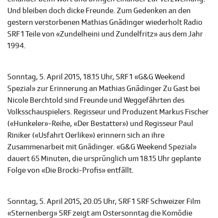
Und bleiben doch dicke Freunde. Zum Gedenken an den
gestern verstorbenen Mathias Gnädinger wiederholt Radio
SRF 1 Teile von «Zundelheini und Zundelfritz» aus dem Jahr
1994.
Sonntag, 5. April 2015, 18.15 Uhr, SRF 1 «G&G Weekend
Spezial» zur Erinnerung an Mathias Gnädinger Zu Gast bei
Nicole Berchtold sind Freunde und Weggefährten des
Volksschauspielers. Regisseur und Produzent Markus Fischer
(«Hunkeler»-Reihe, «Der Bestatter») und Regisseur Paul
Riniker («Usfahrt Oerlike») erinnern sich an ihre
Zusammenarbeit mit Gnädinger. «G&G Weekend Spezial»
dauert 65 Minuten, die ursprünglich um 18.15 Uhr geplante
Folge von «Die Brocki-Profis» entfällt.
Sonntag, 5. April 2015, 20.05 Uhr, SRF 1 SRF Schweizer Film
«Sternenberg» SRF zeigt am Ostersonntag die Komödie