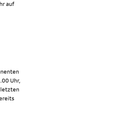
hr auf
minenten
.00 Uhr,
 letzten
ereits