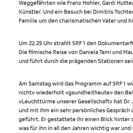
Weggefährten wie Franz Hohler, Gardi Hutter
Künstler. Und ein Besuch bei Dimitris Tochter
Familie um den charismatischen Vater und Kü
Um 22.25 Uhr strahlt SRF 1 den Dokumentarfil
Die filmische Reise von Daniela Tami und Ma
und führt durch die prägenden Stationen sein
Am Samstag wird das Programm auf SRF 1 wi
nicht» wiederholt «gsundheitheute» den Beit
«Leuchttürme unserer Gesellschaft» hat Dr. 
und mit ihm ein sehr persönliches Gespräch 
geführt. Er gestattete ihr einen Blick hinter
was für ihn in all den Jahren wichtig war un