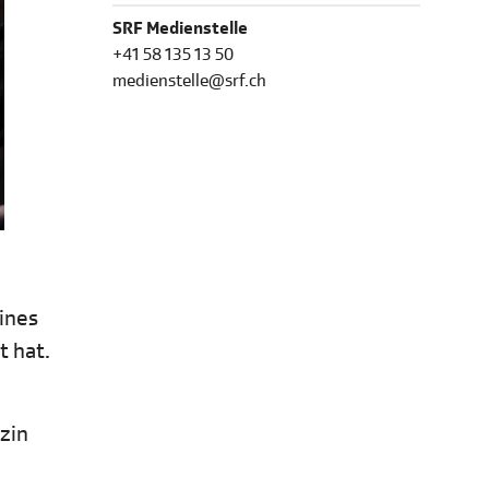
SRF Medienstelle
+41 58 135 13 50
medienstelle@srf.ch
eines
t hat.
zin