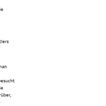
ie
tlers
 man
besucht
ie
rüber,
e