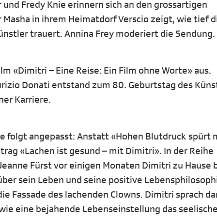
 und Fredy Knie erinnern sich an den grossartigen
 Masha in ihrem Heimatdorf Verscio zeigt, wie tief d
nstler trauert. Annina Frey moderiert die Sendung.
m «Dimitri – Eine Reise: Ein Film ohne Worte» aus.
urizio Donati entstand zum 80. Geburtstag des Küns
er Karriere.
e folgt angepasst: Anstatt «Hohen Blutdruck spürt
rag «Lachen ist gesund – mit Dimitri». In der Reihe
Jeanne Fürst vor einigen Monaten Dimitri zu Hause 
über sein Leben und seine positive Lebensphilosoph
 die Fassade des lachenden Clowns. Dimitri sprach da
d wie eine bejahende Lebenseinstellung das seelisch