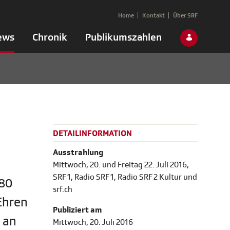
Home
Kontakt
Über SRF
ews
Chronik
Publikumszahlen
DETAILINFORMATION
Ausstrahlung
Mittwoch, 20. und Freitag 22. Juli 2016,
SRF 1, Radio SRF 1, Radio SRF 2 Kultur und
 80
srf.ch
Ehren
Publiziert am
 an
Mittwoch, 20. Juli 2016