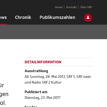
Home
Kontakt
Über SRF
ews
Chronik
Publikumszahlen
DETAILINFORMATION
Ausstrahlung
Ab Sonntag, 28. Mai 2017, SRF 1, SRF zwei
und Radio SRF 2 Kultur
ür
Publiziert am
ngen
Dienstag, 23. Mai 2017
ol.