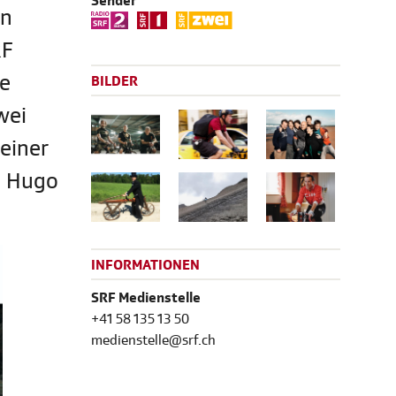
Sender
en
RF
ne
BILDER
wei
einer
n Hugo
INFORMATIONEN
SRF Medienstelle
+41 58 135 13 50
medienstelle@srf.ch