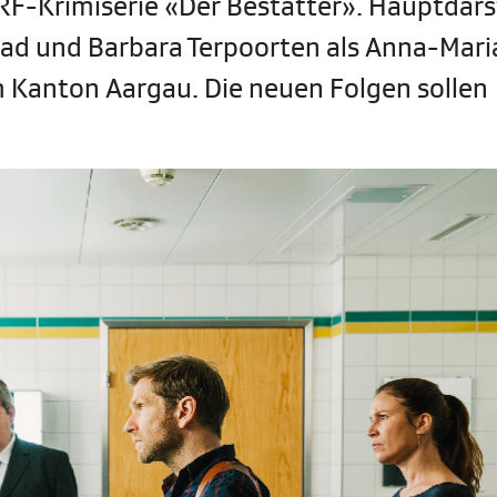
SRF-Krimiserie «Der Bestatter». Hauptdars
nrad und Barbara Terpoorten als Anna-Mari
m Kanton Aargau. Die neuen Folgen sollen