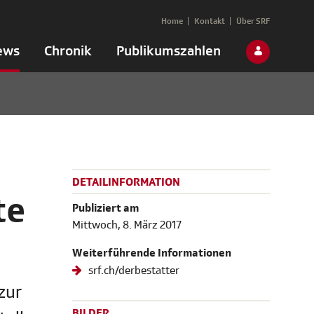
Home
Kontakt
Über SRF
ews
Chronik
Publikumszahlen
DETAILINFORMATION
te
Publiziert am
Mittwoch, 8. März 2017
Weiterführende Informationen
srf.ch/derbestatter
zur
BILDER