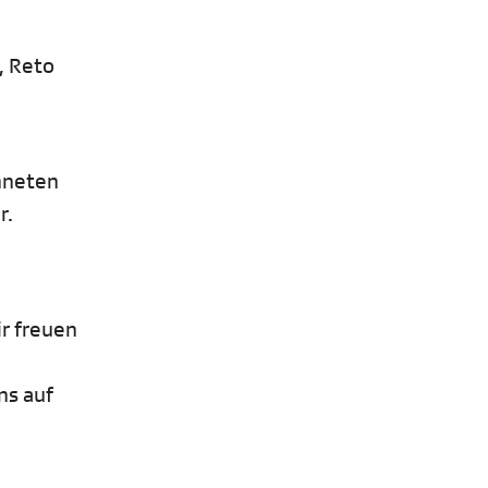
, Reto
chneten
r.
ir freuen
ns auf