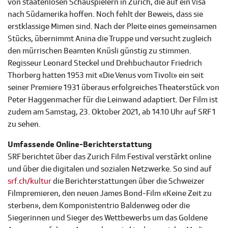
von staatenlosen Schauspielern in Zürich, die auf ein Visa
nach Südamerika hoffen. Noch fehlt der Beweis, dass sie
erstklassige Mimen sind. Nach der Pleite eines gemeinsamen
Stücks, übernimmt Anina die Truppe und versucht zugleich
den mürrischen Beamten Knüsli günstig zu stimmen.
Regisseur Leonard Steckel und Drehbuchautor Friedrich
Thorberg hatten 1953 mit «Die Venus vom Tivoli» ein seit
seiner Premiere 1931 überaus erfolgreiches Theaterstück von
Peter Haggenmacher für die Leinwand adaptiert. Der Film ist
zudem am Samstag, 23. Oktober 2021, ab 14.10 Uhr auf SRF 1
zu sehen.
Umfassende Online-Berichterstattung
SRF berichtet über das Zurich Film Festival verstärkt online
und über die digitalen und sozialen Netzwerke. So sind auf
srf.ch/kultur
die Berichterstattungen über die Schweizer
Filmpremieren, den neuen James Bond-Film «Keine Zeit zu
sterben», dem Komponistentrio Baldenweg oder die
Siegerinnen und Sieger des Wettbewerbs um das Goldene