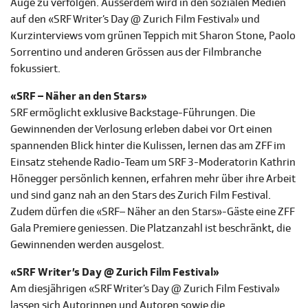
Auge zu verfolgen. Ausserdem wird in den sozialen Medien
auf den
«SRF Writer’s Day @ Zurich Film Festival» und
Kurzinterviews vom grünen Teppich mit Sharon Stone, Paolo
Sorrentino und anderen Grössen aus der Filmbranche
fokussiert.
«SRF – Näher an den Stars»
SRF ermöglicht exklusive Backstage-Führungen. Die
Gewinnenden der Verlosung erleben dabei vor Ort einen
spannenden Blick hinter die Kulissen, lernen das am ZFF im
Einsatz stehende Radio-Team um SRF 3-Moderatorin Kathrin
Hönegger persönlich kennen, erfahren mehr über ihre Arbeit
und sind ganz nah an den Stars des Zurich Film Festival.
Zudem dürfen die «SRF– Näher an den Stars»-Gäste eine ZFF
Gala Premiere geniessen. Die Platzanzahl ist beschränkt, die
Gewinnenden werden ausgelost.
«SRF Writer’s Day @ Zurich Film Festival»
Am diesjährigen «SRF Writer’s Day @ Zurich Film Festival»
lassen sich Autorinnen und Autoren sowie die