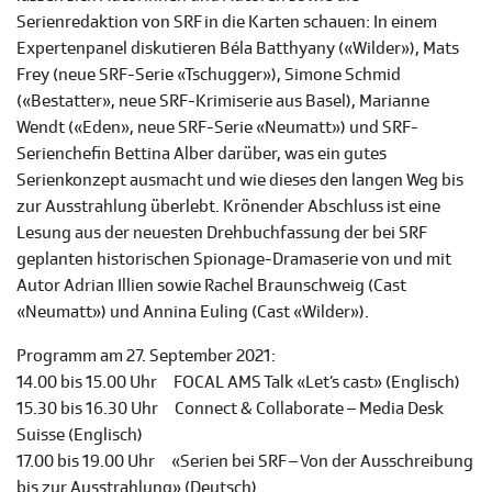
Serienredaktion von SRF in die Karten schauen: In einem
Expertenpanel diskutieren Béla Batthyany («Wilder»), Mats
Frey (neue SRF-Serie «Tschugger»), Simone Schmid
(«Bestatter», neue SRF-Krimiserie aus Basel), Marianne
Wendt («Eden», neue SRF-Serie «Neumatt») und SRF-
Serienchefin Bettina Alber darüber, was ein gutes
Serienkonzept ausmacht und wie dieses den langen Weg bis
zur Ausstrahlung überlebt. Krönender Abschluss ist eine
Lesung aus der neuesten Drehbuchfassung der bei SRF
geplanten historischen Spionage-Dramaserie von und mit
Autor Adrian Illien sowie Rachel Braunschweig (Cast
«Neumatt») und Annina Euling (Cast «Wilder»).
Programm am 27. September 2021:
14.00 bis 15.00 Uhr FOCAL AMS Talk «Let’s cast» (Englisch)
15.30 bis 16.30 Uhr Connect & Collaborate – Media Desk
Suisse (Englisch)
17.00 bis 19.00 Uhr «Serien bei SRF – Von der Ausschreibung
bis zur Ausstrahlung» (Deutsch)