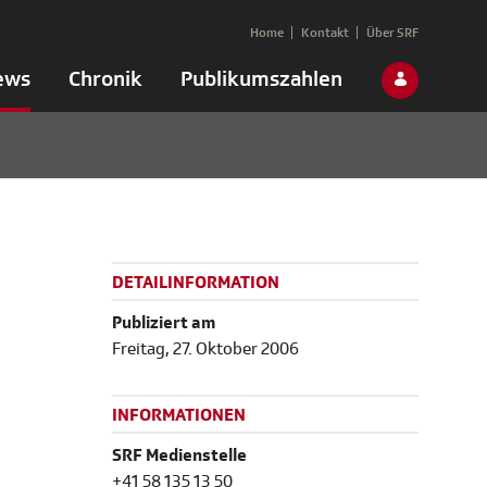
Home
Kontakt
Über SRF
ews
Chronik
Publikumszahlen
DETAILINFORMATION
Publiziert am
Freitag, 27. Oktober 2006
INFORMATIONEN
SRF Medienstelle
+41 58 135 13 50