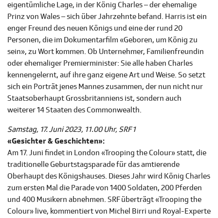
eigentümliche Lage, in der König Charles – der ehemalige
Prinz von Wales – sich über Jahrzehnte befand. Harris ist ein
enger Freund des neuen Königs und eine der rund 20
Personen, die im Dokumentarfilm «Geboren, um König zu
sein», zu Wort kommen. Ob Unternehmer, Familienfreundin
oder ehemaliger Premierminister: Sie alle haben Charles
kennengelernt, auf ihre ganz eigene Art und Weise. So setzt
sich ein Porträt jenes Mannes zusammen, der nun nicht nur
Staatsoberhaupt Grossbritanniens ist, sondern auch
weiterer 14 Staaten des Commonwealth.
Samstag, 17. Juni 2023, 11.00 Uhr, SRF 1
«Gesichter & Geschichten»:
Am 17. Juni findet in London «Trooping the Colour» statt, die
traditionelle Geburtstagsparade für das amtierende
Oberhaupt des Königshauses. Dieses Jahr wird König Charles
zum ersten Mal die Parade von 1400 Soldaten, 200 Pferden
und 400 Musikern abnehmen. SRF überträgt «Trooping the
Colour» live, kommentiert von Michel Birri und Royal-Experte