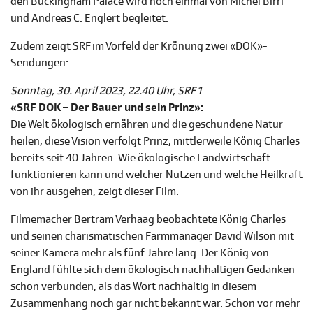
den Buckingham Palace wird noch einmal von Michel Birri
und Andreas C. Englert begleitet.
Zudem zeigt SRF im Vorfeld der Krönung zwei «DOK»-
Sendungen:
Sonntag, 30. April 2023, 22.40 Uhr, SRF 1
«SRF DOK – Der Bauer und sein Prinz»:
Die Welt ökologisch ernähren und die geschundene Natur
heilen, diese Vision verfolgt Prinz, mittlerweile König Charles
bereits seit 40 Jahren. Wie ökologische Landwirtschaft
funktionieren kann und welcher Nutzen und welche Heilkraft
von ihr ausgehen, zeigt dieser Film.
Filmemacher Bertram Verhaag beobachtete König Charles
und seinen charismatischen Farmmanager David Wilson mit
seiner Kamera mehr als fünf Jahre lang. Der König von
England fühlte sich dem ökologisch nachhaltigen Gedanken
schon verbunden, als das Wort nachhaltig in diesem
Zusammenhang noch gar nicht bekannt war. Schon vor mehr