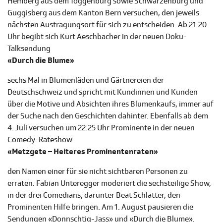
Hemberg aus dem Toggenburg sowie Schwarzenburg und
Guggisberg aus dem Kanton Bern versuchen, den jeweils
nächsten Austragungsort für sich zu entscheiden. Ab 21.20
Uhr begibt sich Kurt Aeschbacher in der neuen Doku-
Talksendung
«Durch die Blume»
sechs Mal in Blumenläden und Gärtnereien der
Deutschschweiz und spricht mit Kundinnen und Kunden
über die Motive und Absichten ihres Blumenkaufs, immer auf
der Suche nach den Geschichten dahinter. Ebenfalls ab dem
4. Juli versuchen um 22.25 Uhr Prominente in der neuen
Comedy-Rateshow
«Metzgete – Heiteres Prominentenraten»
den Namen einer für sie nicht sichtbaren Personen zu
erraten. Fabian Unteregger moderiert die sechsteilige Show,
in der drei Comedians, darunter Beat Schlatter, den
Prominenten Hilfe bringen. Am 1. August pausieren die
Sendungen «Donnschtig-Jass» und «Durch die Blume».