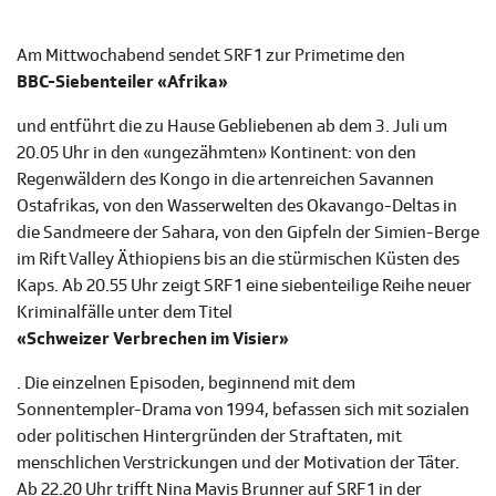
Am Mittwochabend sendet SRF 1 zur Primetime den
BBC-Siebenteiler «Afrika»
und entführt die zu Hause Gebliebenen ab dem 3. Juli um
20.05 Uhr in den «ungezähmten» Kontinent: von den
Regenwäldern des Kongo in die artenreichen Savannen
Ostafrikas, von den Wasserwelten des Okavango-Deltas in
die Sandmeere der Sahara, von den Gipfeln der Simien-Berge
im Rift Valley Äthiopiens bis an die stürmischen Küsten des
Kaps. Ab 20.55 Uhr zeigt SRF 1 eine siebenteilige Reihe neuer
Kriminalfälle unter dem Titel
«Schweizer Verbrechen im Visier»
. Die einzelnen Episoden, beginnend mit dem
Sonnentempler-Drama von 1994, befassen sich mit sozialen
oder politischen Hintergründen der Straftaten, mit
menschlichen Verstrickungen und der Motivation der Täter.
Ab 22.20 Uhr trifft Nina Mavis Brunner auf SRF 1 in der